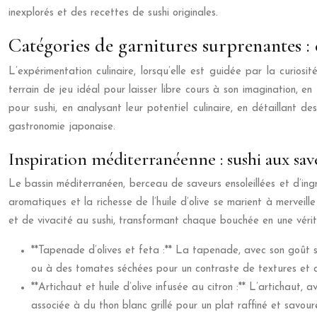
inexplorés et des recettes de sushi originales.
Catégories de garnitures surprenantes :
L’expérimentation culinaire, lorsqu’elle est guidée par la curios
terrain de jeu idéal pour laisser libre cours à son imagination, e
pour sushi, en analysant leur potentiel culinaire, en détaillant d
gastronomie japonaise.
Inspiration méditerranéenne : sushi aux sav
Le bassin méditerranéen, berceau de saveurs ensoleillées et d’ingréd
aromatiques et la richesse de l’huile d’olive se marient à merveil
et de vivacité au sushi, transformant chaque bouchée en une vérita
**Tapenade d’olives et feta :** La tapenade, avec son goût s
ou à des tomates séchées pour un contraste de textures et d
**Artichaut et huile d’olive infusée au citron :** L’artichaut,
associée à du thon blanc grillé pour un plat raffiné et savour