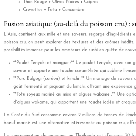
Thon Rouge + Olives Noires + Câpres
Crevettes + Feta + Concombre
Fusion asiatique (au-delà du poisson cru) : s
L’Asie, continent aux mille et une saveurs, regorge d’ingrédients e
poisson cru, on peut explorer des textures et des arômes inédits,
possibilités immense pour les amateurs de sushi en quête de nouvel
**Poulet Teriyaki et mangue :** Le poulet teriyaki, avec son g
saveur et apporte une touche caramélisée qui sublime l’ensem
**Porc Bulgogi (coréen) et kimchi :** Un mariage de saveurs 
goût fermenté et piquant du kimchi, offrant une expérience 
**Tofu soyeux mariné au miso et algues wakame :** Une opti
d’algues wakame, qui apportent une touche iodée et croquante
La Corée du Sud consomme environ 2 millions de tonnes de kimchi 
boeuf mariné est une alternative intéressante au poisson cru, off
La consommation de mangues en Thaïlande est d’environ 30 kg p