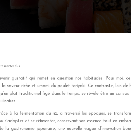
nts inattendus
enir gustatif qui remet en question nos habitudes. Pour moi, cett
a saveur riche et umami du poulet teriyaki. Ce contraste, loin de h
 qu’un plat traditionnel figé dans le temps, se révèle être un canvas
linaires.
râce à la fermentation du riz, a traversé les époques, se transfor
 su s’adapter et se réinventer, conservant son essence tout en embrass
e la gastronomie japonaise, une nouvelle vague d’innovation bouscu