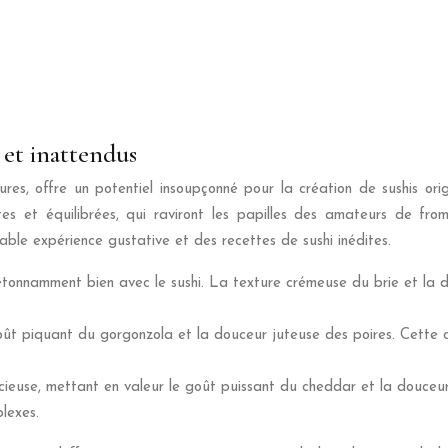
et inattendus
ures, offre un potentiel insoupçonné pour la création de sushis or
ntes et équilibrées, qui raviront les papilles des amateurs de f
ble expérience gustative et des recettes de sushi inédites.
 étonnamment bien avec le sushi. La texture crémeuse du brie et la do
oût piquant du gorgonzola et la douceur juteuse des poires. Cette 
acieuse, mettant en valeur le goût puissant du cheddar et la douceu
lexes.