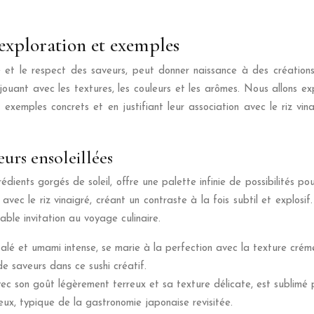
 exploration et exemples
ité et le respect des saveurs, peut donner naissance à des créations
n jouant avec les textures, les couleurs et les arômes. Nous allons 
es exemples concrets et en justifiant leur association avec le riz vi
eurs ensoleillées
ients gorgés de soleil, offre une palette infinie de possibilités pour
le avec le riz vinaigré, créant un contraste à la fois subtil et expl
ble invitation au voyage culinaire.
alé et umami intense, se marie à la perfection avec la texture crém
e saveurs dans ce sushi créatif.
 avec son goût légèrement terreux et sa texture délicate, est sublimé 
eux, typique de la gastronomie japonaise revisitée.