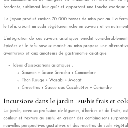
fondante, sublimant leur goût et apportant une touche exotique a
Le Japon produit environ 70 000 tonnes de miso par an. La fermen
le tofu, créant un sushi végétarien riche en saveurs et en nutriment
L’intégration de ces saveurs asiatiques enrichit considérablemen
épicées et le tofu soyeux mariné au miso propose une alternative
aventureux et aux amateurs de gastronomie asiatique.
Idées d’associations asiatiques :
Saumon + Sauce Sriracha + Concombre
Thon Rouge + Wasabi + Avocat
Crevettes + Sauce aux Cacahuètes + Coriandre
Incursions dans le jardin : sushis frais et col
Le jardin, avec sa profusion de légumes, d’herbes et de fruits, est
couleur et texture au sushi, en créant des combinaisons surprenan
nouvelles perspectives gustatives et des recettes de sushi végétale