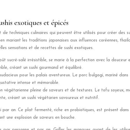
ushis exotiques et épicés
t de techniques culinaires qui peuvent être utilisés pour créer des 
 en mariant les traditions japonaises aux influences coréennes, tha
les sensations et de recettes de sushi exotiques.
oût sucré-salé irrésistible, se marie à la perfection avec la douceur
ble, créant un sushi gourmand et équilibré.
audacieux pour les palais aventureux. Le porc bulgogi, mariné dans
gustative intense et mémorable.
on végétarienne pleine de saveurs et de textures. Le tofu soyeux, 
, créant un sushi végétarien savoureux et nutritif.
par an. Ce plat fermenté, riche en probiotiques, est présent dans 
rant une explosion de saveurs en bouche.
ar personne et par an. Griller les mangues avant de les utiliser