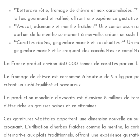
**Betterave rôtie, fromage de chèvre et noix caramélisées :*
la fois gourmand et raffiné, offrant une expérience gustative
**Avocat, edamame et menthe fraîche :** Une combinaison raf
parfum de la menthe se marient à merveille, créant un sushi f
**Carottes râpées, gingembre mariné et cacahuètes :** Un mél
gingembre mariné et le croquant des cacahuètes se complètent 
La France produit environ 380 000 tonnes de carottes par an. La
Le fromage de chèvre est consommé à hauteur de 2.3 kg par pers
créant un sushi équilibré et savoureux.
La production mondiale d’avocats est d’environ 8 millions de to
d’être riche en graisses saines et en vitamines.
Ces garnitures végétales apportent une dimension nouvelle au sus
croquant. L’utilisation d’herbes fraîches comme la menthe, la cor
alternative aux plats traditionnels, offrant une expérience gustati