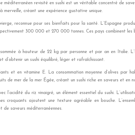
sique méditerranéen revisité en sushi est un véritable concentré de sav
 à merveille, créant une expérience gustative unique.
 vierge, reconnue pour ses bienfaits pour la santé. L’Espagne produ
espectivement 300 000 et 270 000 tonnes. Ces pays combinent les bie
onsommée à hauteur de 22 kg par personne et par an en Italie. L
d’obtenir un sushi équilibré, léger et rafraîchissant.
ioxydants et en vitamine E. La consommation moyenne d’olives par 
its de mer de la mer Égée, créant un sushi riche en saveurs et en nu
 l’acidité du riz vinaigré, un élément essentiel du sushi. L’utilisat
es croquants ajoutent une texture agréable en bouche. L’ensembl
et de saveurs méditerranéennes.