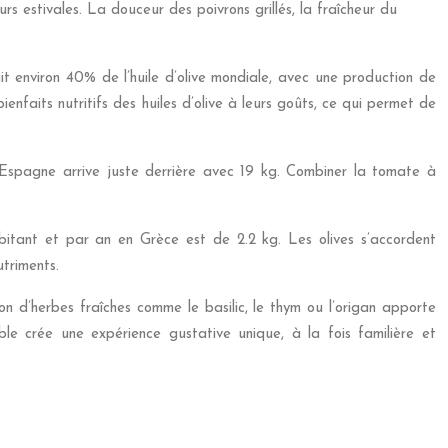
eurs estivales. La douceur des poivrons grillés, la fraîcheur du
it environ 40% de l’huile d’olive mondiale, avec une production de
nfaits nutritifs des huiles d’olive à leurs goûts, ce qui permet de
’Espagne arrive juste derrière avec 19 kg. Combiner la tomate à
habitant et par an en Grèce est de 2.2 kg. Les olives s’accordent
triments.
ion d’herbes fraîches comme le basilic, le thym ou l’origan apporte
e crée une expérience gustative unique, à la fois familière et