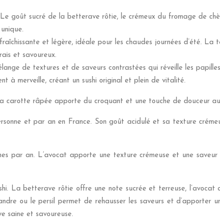
* Le goût sucré de la betterave rôtie, le crémeux du fromage de chèv
 unique.
raîchissante et légère, idéale pour les chaudes journées d’été. La
rais et savoureux.
ange de textures et de saveurs contrastées qui réveille les papille
à merveille, créant un sushi original et plein de vitalité.
 carotte râpée apporte du croquant et une touche de douceur au sus
onne et par an en France. Son goût acidulé et sa texture crémeu
nnes par an. L’avocat apporte une texture crémeuse et une saveur
hi. La betterave rôtie offre une note sucrée et terreuse, l’avoca
iandre ou le persil permet de rehausser les saveurs et d’apporter u
ve saine et savoureuse.