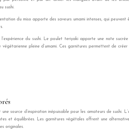
u sushi.
tation du miso apporte des saveurs umami intenses, qui peuvent êtr
s.
t l’expérience du sushi. Le poulet teriyaki apporte une note sucrée
 végétarienne pleine d’umami. Ces garnitures permettent de créer de
orés
 une source d’inspiration inépuisable pour les amateurs de sushi. L’
tes et équilibrées. Les garnitures végétales offrent une alternative
s originales.