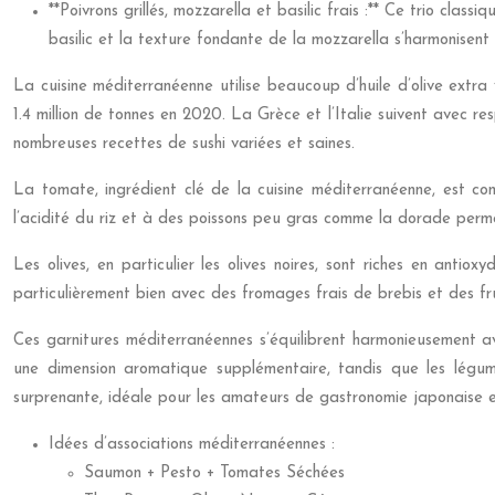
**Poivrons grillés, mozzarella et basilic frais :** Ce trio clas
basilic et la texture fondante de la mozzarella s’harmonisent
La cuisine méditerranéenne utilise beaucoup d’huile d’olive extra
1.4 million de tonnes en 2020. La Grèce et l’Italie suivent avec r
nombreuses recettes de sushi variées et saines.
La tomate, ingrédient clé de la cuisine méditerranéenne, est c
l’acidité du riz et à des poissons peu gras comme la dorade permet 
Les olives, en particulier les olives noires, sont riches en ant
particulièrement bien avec des fromages frais de brebis et des fru
Ces garnitures méditerranéennes s’équilibrent harmonieusement avec
une dimension aromatique supplémentaire, tandis que les légum
surprenante, idéale pour les amateurs de gastronomie japonaise 
Idées d’associations méditerranéennes :
Saumon + Pesto + Tomates Séchées