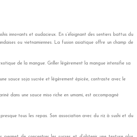
sushis innovants et audacieux. En s’éloignant des sentiers battus du
ïlandaises ou vietnamiennes. La fusion asiatique offre un champ de
 exotique de la mangue. Griller légèrement la mangue intensifie sa
 une sauce soja sucrée et légèrement épicée, contraste avec le
mariné dans une sauce miso riche en umami, est accompagné
presque tous les repas. Son association avec du riz à sushi et du
 permet de concentrer les sucres et d’obtenir une texture plus