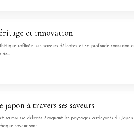
éritage et innovation
tique raffinée, ses saveurs délicates et sa profonde connexion ave
e riz…
le japon à travers ses saveurs
t sa mousse délicate évoquant les paysages verdoyants du Japon. Bi
 chaque saveur sont…