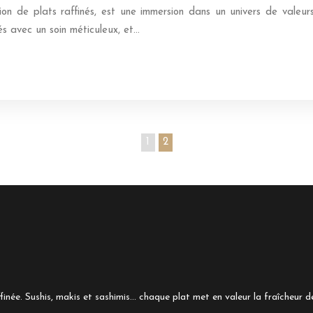
ion de plats raffinés, est une immersion dans un univers de valeurs
és avec un soin méticuleux, et…
1
2
finée. Sushis, makis et sashimis… chaque plat met en valeur la fraîcheur de