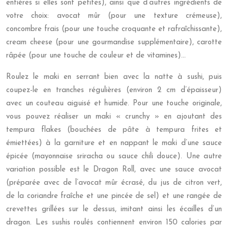
entières si elles sont petites), ainsi que d’autres ingrédients de
votre choix: avocat mûr (pour une texture crémeuse),
concombre frais (pour une touche croquante et rafraîchissante),
cream cheese (pour une gourmandise supplémentaire), carotte
râpée (pour une touche de couleur et de vitamines)…
Roulez le maki en serrant bien avec la natte à sushi, puis
coupez-le en tranches régulières (environ 2 cm d’épaisseur)
avec un couteau aiguisé et humide. Pour une touche originale,
vous pouvez réaliser un maki « crunchy » en ajoutant des
tempura flakes (bouchées de pâte à tempura frites et
émiettées) à la garniture et en nappant le maki d’une sauce
épicée (mayonnaise sriracha ou sauce chili douce). Une autre
variation possible est le Dragon Roll, avec une sauce avocat
(préparée avec de l’avocat mûr écrasé, du jus de citron vert,
de la coriandre fraîche et une pincée de sel) et une rangée de
crevettes grillées sur le dessus, imitant ainsi les écailles d’un
dragon. Les sushis roulés contiennent environ 150 calories par