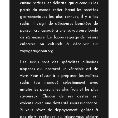
cuisine raffinée et délicate qui a conquis les
palais du monde entier. Parmi les recettes
gastronomiques les plus connues, il y a les
sushis. Il s’agit de délicieuses bouchées de
poisson cru associé à une savoureuse boule
de riz vinaigré. Le Japon regorge de trésors
culinaires ou culturels à découvrir sur
voyageaujapon.org.
Les sushis sont des spécialités culinaires
nippones qui incarnent un véritable art de
vivre. Pour réussir à le préparer, les maîtres
sushis (ou itamae) sélectionnent avec
minutie les poissons les plus frais et les plus
savoureux. Chacun de ses gestes est
exécuté avec une dextérité impressionnante.
Si vous rêvez de dépaysement, goûtez à
des plats exotiques ou laissez-vous séduire