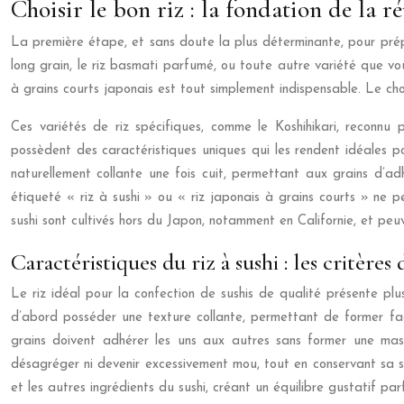
Choisir le bon riz : la fondation de la ré
La première étape, et sans doute la plus déterminante, pour prépa
long grain, le riz basmati parfumé, ou toute autre variété que vou
à grains courts japonais est tout simplement indispensable. Le ch
Ces variétés de riz spécifiques, comme le Koshihikari, reconnu 
possèdent des caractéristiques uniques qui les rendent idéales po
naturellement collante une fois cuit, permettant aux grains d’a
étiqueté « riz à sushi » ou « riz japonais à grains courts » ne pe
sushi sont cultivés hors du Japon, notamment en Californie, et peu
Caractéristiques du riz à sushi : les critères
Le riz idéal pour la confection de sushis de qualité présente plus
d’abord posséder une texture collante, permettant de former fac
grains doivent adhérer les uns aux autres sans former une ma
désagréger ni devenir excessivement mou, tout en conservant sa str
et les autres ingrédients du sushi, créant un équilibre gustatif parf