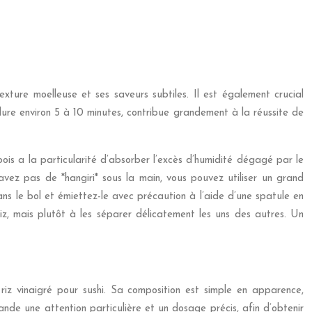
xture moelleuse et ses saveurs subtiles. Il est également crucial
dure environ 5 à 10 minutes, contribue grandement à la réussite de
 bois a la particularité d’absorber l’excès d’humidité dégagé par le
n’avez pas de *hangiri* sous la main, vous pouvez utiliser un grand
dans le bol et émiettez-le avec précaution à l’aide d’une spatule en
z, mais plutôt à les séparer délicatement les uns des autres. Un
riz vinaigré pour sushi. Sa composition est simple en apparence,
ande une attention particulière et un dosage précis, afin d’obtenir