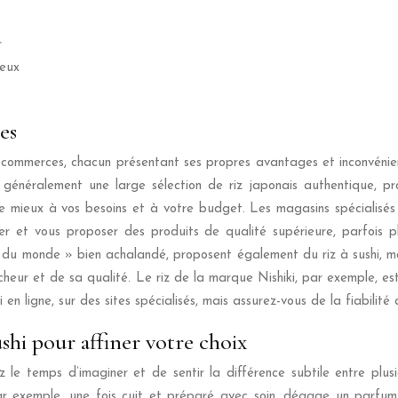
r
ieux
es
 commerces, chacun présentant ses propres avantages et inconvénients
 généralement une large sélection de riz japonais authentique, pr
le mieux à vos besoins et à votre budget. Les magasins spécialisés 
er et vous proposer des produits de qualité supérieure, parfois pl
du monde » bien achalandé, proposent également du riz à sushi, mais 
heur et de sa qualité. Le riz de la marque Nishiki, par exemple, es
hi en ligne, sur des sites spécialisés, mais assurez-vous de la fiabi
ushi pour affiner votre choix
le temps d’imaginer et de sentir la différence subtile entre plusi
r exemple, une fois cuit et préparé avec soin, dégage un parfum 