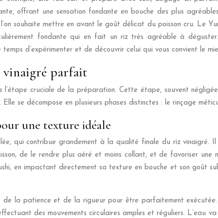
ante, offrant une sensation fondante en bouche des plus agréables.
où l’on souhaite mettre en avant le goût délicat du poisson cru. Le Y
iculièrement fondante qui en fait un riz très agréable à déguster.
le temps d’expérimenter et de découvrir celui qui vous convient le mie
 vinaigré parfait
à l’étape cruciale de la préparation. Cette étape, souvent négligée
. Elle se décompose en plusieurs phases distinctes : le rinçage méticu
pour une texture idéale
, qui contribue grandement à la qualité finale du riz vinaigré. Il 
uisson, de le rendre plus aéré et moins collant, et de favoriser une
ushi, en impactant directement sa texture en bouche et son goût subt
e la patience et de la rigueur pour être parfaitement exécutée. 
 effectuant des mouvements circulaires amples et réguliers. L’eau va