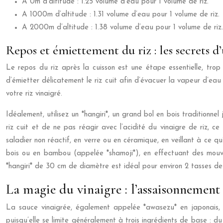
A 0m d’altitude : 1.25 volume d’eau pour 1 volume de riz.
A 1000m d’altitude : 1.31 volume d’eau pour 1 volume de riz.
A 2000m d’altitude : 1.38 volume d’eau pour 1 volume de riz.
Repos et émiettement du riz : les secrets d
Le repos du riz après la cuisson est une étape essentielle, trop
d’émietter délicatement le riz cuit afin d’évacuer la vapeur d’ea
votre riz vinaigré.
Idéalement, utilisez un *hangiri*, un grand bol en bois traditionne
riz cuit et de ne pas réagir avec l’acidité du vinaigre de riz, ce
saladier non réactif, en verre ou en céramique, en veillant à ce qu
bois ou en bambou (appelée *shamoji*), en effectuant des mouvem
*hangiri* de 30 cm de diamètre est idéal pour environ 2 tasses de 
La magie du vinaigre : l’assaisonnement 
La sauce vinaigrée, également appelée *awasezu* en japonais, es
puisqu’elle se limite généralement à trois ingrédients de base : d