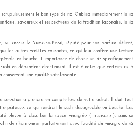
r scrupuleusement le bon type de riz. Oubliez immédiatement le riz
entique, savoureux et respectueux de la tradition japonaise, le riz
rme, ou encore le Yume-no-Kaori, réputé pour son parfum délicat,
que les autres variétés courantes, ce qui leur confère une texture
gréable en bouche. L’importance de choisir un riz spécifiquement
u sushi en dépendent directement. Il est à noter que certains riz à
n conservant une qualité satisfaisante.
 de sélection à prendre en compte lors de votre achat. Il doit tout
tre pâteuse, ce qui rendrait le sushi désagréable en bouche. Les
cité élevée à absorber la sauce vinaigrée (
awasezu
), sans se
afin de s’harmoniser parfaitement avec l’acidité du vinaigre de riz