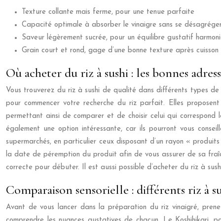
Texture collante mais ferme, pour une tenue parfaite
Capacité optimale à absorber le vinaigre sans se désagrége
Saveur légèrement sucrée, pour un équilibre gustatif harmon
Grain court et rond, gage d’une bonne texture après cuisson
Où acheter du riz à sushi : les bonnes adress
Vous trouverez du riz à sushi de qualité dans différents types de
pour commencer votre recherche du riz parfait. Elles proposent
permettant ainsi de comparer et de choisir celui qui correspond 
également une option intéressante, car ils pourront vous conseill
supermarchés, en particulier ceux disposant d’un rayon « produits 
la date de péremption du produit afin de vous assurer de sa fraîc
correcte pour débuter. Il est aussi possible d’acheter du riz à sus
Comparaison sensorielle : différents riz à s
Avant de vous lancer dans la préparation du riz vinaigré, prenez 
comprendre les nuances gustatives de chacun. Le Koshihikari, pa