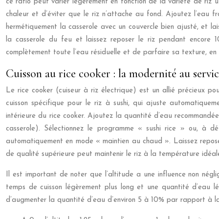
ce ratio peut varier légèrement en fonction de la variété de riz u
chaleur et d’éviter que le riz n’attache au fond. Ajoutez l’eau f
hermétiquement la casserole avec un couvercle bien ajusté, et lais
la casserole du feu et laissez reposer le riz pendant encore 
complètement toute l’eau résiduelle et de parfaire sa texture, en
Cuisson au rice cooker : la modernité au servic
Le rice cooker (cuiseur à riz électrique) est un allié précieux 
cuisson spécifique pour le riz à sushi, qui ajuste automatique
intérieure du rice cooker. Ajoutez la quantité d’eau recommandée
casserole). Sélectionnez le programme « sushi rice » ou, à déf
automatiquement en mode « maintien au chaud ». Laissez reposer le
de qualité supérieure peut maintenir le riz à la température idéa
Il est important de noter que l’altitude a une influence non négli
temps de cuisson légèrement plus long et une quantité d’eau lég
d’augmenter la quantité d’eau d’environ 5 à 10% par rapport à l