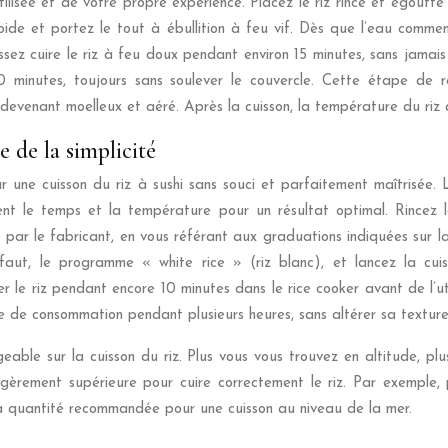
tilisée et de votre propre expérience. Placez le riz rincé et égout
roide et portez le tout à ébullition à feu vif. Dès que l’eau comm
sez cuire le riz à feu doux pendant environ 15 minutes, sans jamais 
10 minutes, toujours sans soulever le couvercle. Cette étape de 
 devenant moelleux et aéré. Après la cuisson, la température du riz 
e de la simplicité
pour une cuisson du riz à sushi sans souci et parfaitement maîtris
ment le temps et la température pour un résultat optimal. Rincez
 par le fabricant, en vous référant aux graduations indiquées sur 
aut, le programme « white rice » (riz blanc), et lancez la cuis
 riz pendant encore 10 minutes dans le rice cooker avant de l’util
le de consommation pendant plusieurs heures, sans altérer sa texture
geable sur la cuisson du riz. Plus vous vous trouvez en altitude, plu
èrement supérieure pour cuire correctement le riz. Par exemple, po
a quantité recommandée pour une cuisson au niveau de la mer.