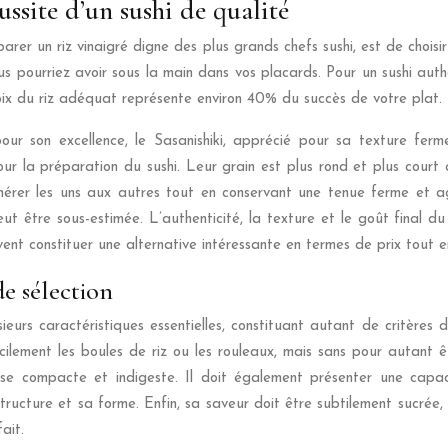
ussite d’un sushi de qualité
rer un riz vinaigré digne des plus grands chefs sushi, est de choisi
s pourriez avoir sous la main dans vos placards. Pour un sushi auth
oix du riz adéquat représente environ 40% du succès de votre plat.
pour son excellence, le Sasanishiki, apprécié pour sa texture fe
ur la préparation du sushi. Leur grain est plus rond et plus court 
dhérer les uns aux autres tout en conservant une tenue ferme et a
ut être sous-estimée. L’authenticité, la texture et le goût final d
vent constituer une alternative intéressante en termes de prix tout e
 de sélection
ieurs caractéristiques essentielles, constituant autant de critères
ilement les boules de riz ou les rouleaux, mais sans pour autant ê
sse compacte et indigeste. Il doit également présenter une capa
ucture et sa forme. Enfin, sa saveur doit être subtilement sucrée, 
ait.