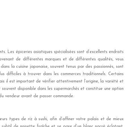
. Les épiceries asiatiques spécialisées sont d’excellents endroits
ovenant de différentes marques et de différentes qualités, vous
dans la cuisine japonaise, souvent tenus par des passionnés, sont
us difficiles à trouver dans les commerces traditionnels. Certains
il est important de vérifier attentivement l’origine, la variété et
t souvent disponible dans les supermarchés et constitue une option
lité du vendeur avant de passer commande.
eurs types de riz à sushi, afin d’affiner votre palais et de mieux
subtil de noisette fraîche et se pare d’un blanc nacré éclatant,