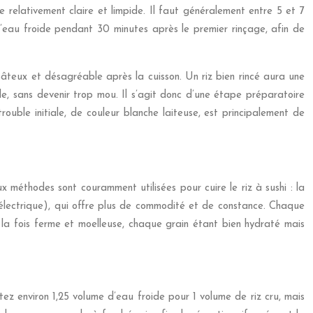
ne relativement claire et limpide. Il faut généralement entre 5 et 7
 l’eau froide pendant 30 minutes après le premier rinçage, afin de
t, pâteux et désagréable après la cuisson. Un riz bien rincé aura une
le, sans devenir trop mou. Il s’agit donc d’une étape préparatoire
trouble initiale, de couleur blanche laiteuse, est principalement de
 méthodes sont couramment utilisées pour cuire le riz à sushi : la
iz électrique), qui offre plus de commodité et de constance. Chaque
à la fois ferme et moelleuse, chaque grain étant bien hydraté mais
tez environ 1,25 volume d’eau froide pour 1 volume de riz cru, mais