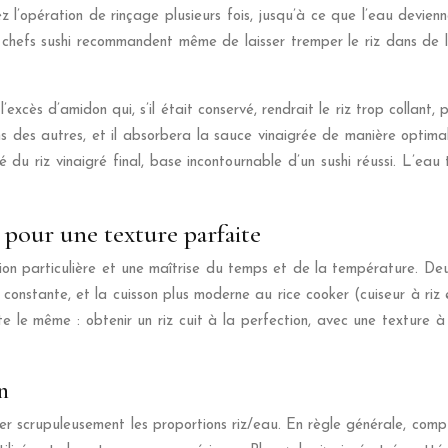
ez l’opération de rinçage plusieurs fois, jusqu’à ce que l’eau devien
ns chefs sushi recommandent même de laisser tremper le riz dans de
 l’excès d’amidon qui, s’il était conservé, rendrait le riz trop collan
uns des autres, et il absorbera la sauce vinaigrée de manière optima
é du riz vinaigré final, base incontournable d’un sushi réussi. L’eau 
s pour une texture parfaite
ion particulière et une maîtrise du temps et de la température. Deux
e constante, et la cuisson plus moderne au rice cooker (cuiseur à r
te le même : obtenir un riz cuit à la perfection, avec une texture 
on
cter scrupuleusement les proportions riz/eau. En règle générale, comp