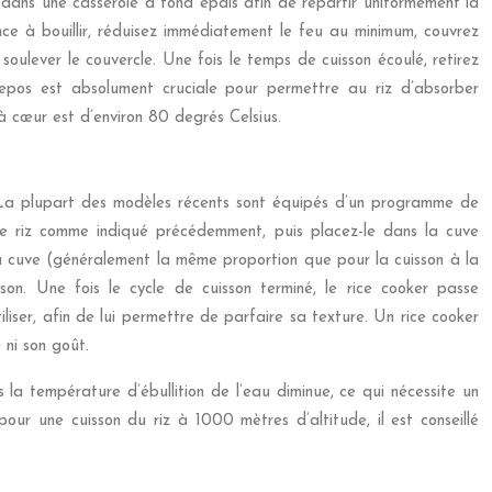
té dans une casserole à fond épais afin de répartir uniformément la
ence à bouillir, réduisez immédiatement le feu au minimum, couvrez
soulever le couvercle. Une fois le temps de cuisson écoulé, retirez
repos est absolument cruciale pour permettre au riz d’absorber
à cœur est d’environ 80 degrés Celsius.
ée. La plupart des modèles récents sont équipés d’un programme de
 le riz comme indiqué précédemment, puis placez-le dans la cuve
la cuve (généralement la même proportion que pour la cuisson à la
son. Une fois le cycle de cuisson terminé, le rice cooker passe
iser, afin de lui permettre de parfaire sa texture. Un rice cooker
 ni son goût.
s la température d’ébullition de l’eau diminue, ce qui nécessite un
ur une cuisson du riz à 1000 mètres d’altitude, il est conseillé