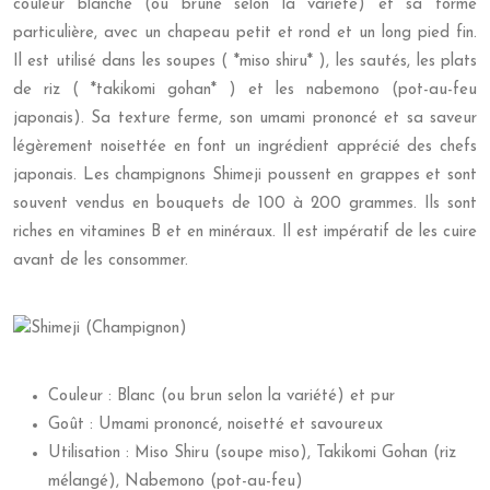
couleur blanche (ou brune selon la variété) et sa forme
particulière, avec un chapeau petit et rond et un long pied fin.
Il est utilisé dans les soupes ( *miso shiru* ), les sautés, les plats
de riz ( *takikomi gohan* ) et les nabemono (pot-au-feu
japonais). Sa texture ferme, son umami prononcé et sa saveur
légèrement noisettée en font un ingrédient apprécié des chefs
japonais. Les champignons Shimeji poussent en grappes et sont
souvent vendus en bouquets de 100 à 200 grammes. Ils sont
riches en vitamines B et en minéraux. Il est impératif de les cuire
avant de les consommer.
Couleur : Blanc (ou brun selon la variété) et pur
Goût : Umami prononcé, noisetté et savoureux
Utilisation : Miso Shiru (soupe miso), Takikomi Gohan (riz
mélangé), Nabemono (pot-au-feu)