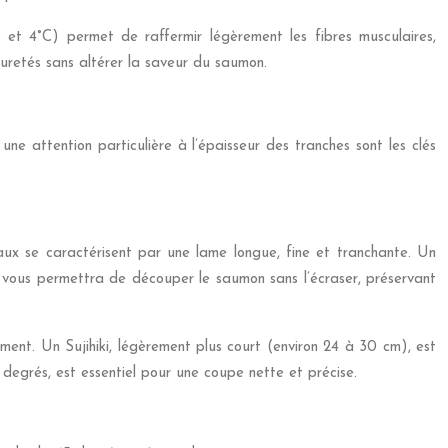
0 et 4°C) permet de raffermir légèrement les fibres musculaires,
puretés sans altérer la saveur du saumon.
 attention particulière à l’épaisseur des tranches sont les clés
aux se caractérisent par une lame longue, fine et tranchante. Un
u vous permettra de découper le saumon sans l’écraser, préservant
nt. Un Sujihiki, légèrement plus court (environ 24 à 30 cm), est
degrés, est essentiel pour une coupe nette et précise.