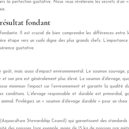
s la perfection gustative. Nous vous révélerons les secrets d’un «
ie.
 résultat fondant
ndante. Il est crucial de bien comprendre les différences entre le
ière étape vers un sushi digne des plus grands chefs. L’importance
périence gustative.
 goût, mais aussi d’impact environnemental. Le saumon sauvage, p
e et son prix est généralement plus élevé. Le saumon d’élevage, quan
ur minimiser l’impact sur l’environnement et garantir la qualité d
es conditions. L’élevage responsable et durable est primordial, 
 animal. Privilégiez un « saumon d’élevage durable » pour un choi
(Aquaculture Stewardship Council) qui garantissent des standards 
sité des poissons (par exemple, moins de 15 kg de poissons par mètre 