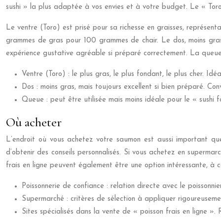
sushi » la plus adaptée à vos envies et à votre budget. Le « To
Le ventre (Toro) est prisé pour sa richesse en graisses, représen
grammes de gras pour 100 grammes de chair. Le dos, moins gras,
expérience gustative agréable si préparé correctement. La queue, 
Ventre (Toro) : le plus gras, le plus fondant, le plus cher. Idéal
Dos : moins gras, mais toujours excellent si bien préparé. Con
Queue : peut être utilisée mais moins idéale pour le « sushi f
Où acheter
L’endroit où vous achetez votre saumon est aussi important que 
d’obtenir des conseils personnalisés. Si vous achetez en supermar
frais en ligne peuvent également être une option intéressante, à co
Poissonnerie de confiance : relation directe avec le poissonnie
Supermarché : critères de sélection à appliquer rigoureusemen
Sites spécialisés dans la vente de « poisson frais en ligne ». 