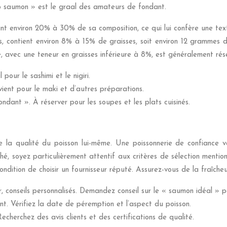
ro saumon » est le graal des amateurs de fondant.
tant environ 20% à 30% de sa composition, ce qui lui confère une tex
 contient environ 8% à 15% de graisses, soit environ 12 grammes d
avec une teneur en graisses inférieure à 8%, est généralement réser
 pour le sashimi et le nigiri.
vient pour le maki et d’autres préparations.
ondant ». À réserver pour les soupes et les plats cuisinés.
la qualité du poisson lui-même. Une poissonnerie de confiance vo
ché, soyez particulièrement attentif aux critères de sélection menti
ndition de choisir un fournisseur réputé. Assurez-vous de la fraîche
r, conseils personnalisés. Demandez conseil sur le « saumon idéal » po
t. Vérifiez la date de péremption et l’aspect du poisson.
Recherchez des avis clients et des certifications de qualité.