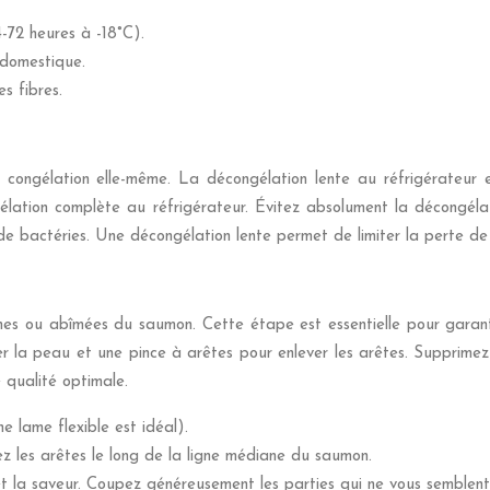
-72 heures à -18°C).
 domestique.
es fibres.
congélation elle-même. La décongélation lente au réfrigérateur e
élation complète au réfrigérateur. Évitez absolument la décongél
de bactéries. Une décongélation lente permet de limiter la perte de 
unes ou abîmées du saumon. Cette étape est essentielle pour garant
rer la peau et une pince à arêtes pour enlever les arêtes. Supprim
 qualité optimale.
e lame flexible est idéal).
hez les arêtes le long de la ligne médiane du saumon.
et la saveur. Coupez généreusement les parties qui ne vous semblent