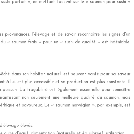
 sushi parfait », en mettant l’accent sur le « saumon pour sushi »
s provenances, l’élevage et de savoir reconnaître les signes d’un
 du « saumon frais » pour un « sushi de qualité » est indéniable.
êché dans son habitat naturel, est souvent vanté pour sa saveur
t à lui, est plus accessible et sa production est plus constante. Il
u poisson. La traçabilité est également essentielle pour connaître
garantissant non seulement une meilleure qualité du saumon, mais
x éthique et savoureux. Le « saumon norvégien », par exemple, est
d’élevage élevés.
cube d’eau), alimentation (naturelle et équilibrée), utilisation