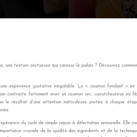
he, une texture onctueuse qui caresse le palais ? Découvrez commen
 une expérience gustative inégalable. Le « saumon fondant » en s
on contraste fortement avec un saumon sec, caoutchouteux ou fibr
is le résultat d’une attention méticuleuse portée à chaque étape
imée.
xpérience du sushi de simple repas à délectation sensorielle. Elle c
 l’importance cruciale de la qualité des ingrédients et de la techniq