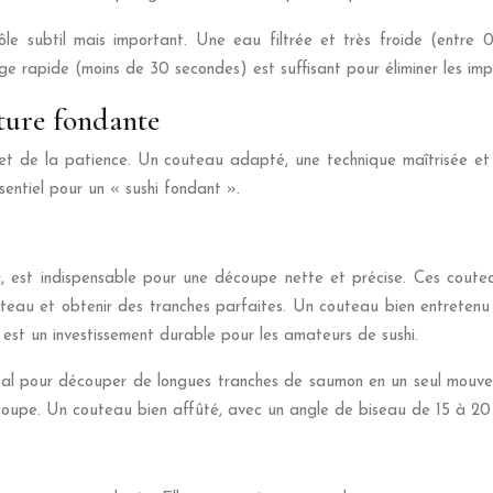
le subtil mais important. Une eau filtrée et très froide (entre 
ge rapide (moins de 30 secondes) est suffisant pour éliminer les im
xture fondante
de la patience. Un couteau adapté, une technique maîtrisée et une
ntiel pour un « sushi fondant ».
, est indispensable pour une découpe nette et précise. Ces coute
outeau et obtenir des tranches parfaites. Un couteau bien entreten
 est un investissement durable pour les amateurs de sushi.
al pour découper de longues tranches de saumon en un seul mouveme
écoupe. Un couteau bien affûté, avec un angle de biseau de 15 à 20 