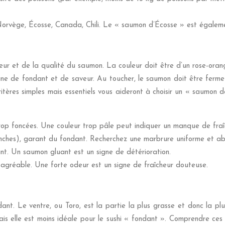
orvège, Écosse, Canada, Chili. Le « saumon d’Écosse » est égaleme
heur et de la qualité du saumon. La couleur doit être d’un rose-ora
signe de fondant et de saveur. Au toucher, le saumon doit être ferme
itères simples mais essentiels vous aideront à choisir un « saumon 
trop foncées. Une couleur trop pâle peut indiquer un manque de fraî
anches), garant du fondant. Recherchez une marbrure uniforme et a
ant. Un saumon gluant est un signe de détérioration.
sagréable. Une forte odeur est un signe de fraîcheur douteuse.
t. Le ventre, ou Toro, est la partie la plus grasse et donc la plu
mais elle est moins idéale pour le sushi « fondant ». Comprendre ce