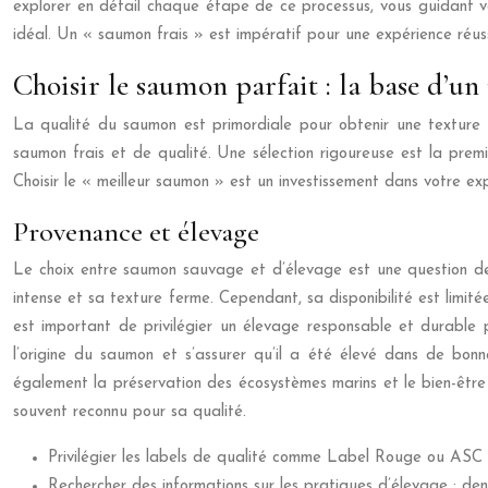
explorer en détail chaque étape de ce processus, vous guidant ver
idéal. Un « saumon frais » est impératif pour une expérience réuss
Choisir le saumon parfait : la base d’un
La qualité du saumon est primordiale pour obtenir une texture fo
saumon frais et de qualité. Une sélection rigoureuse est la prem
Choisir le « meilleur saumon » est un investissement dans votre ex
Provenance et élevage
Le choix entre saumon sauvage et d’élevage est une question de
intense et sa texture ferme. Cependant, sa disponibilité est limité
est important de privilégier un élevage responsable et durable po
l’origine du saumon et s’assurer qu’il a été élevé dans de bonn
également la préservation des écosystèmes marins et le bien-être
souvent reconnu pour sa qualité.
Privilégier les labels de qualité comme Label Rouge ou ASC 
Rechercher des informations sur les pratiques d’élevage : den