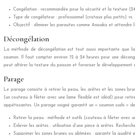
Congélation : recommandée pour la sécurité et la texture (24
Type de congélateur : professionnel (cristaux plus petits) vs.
Objectif : éliminer les parasites comme Anisakis et attendrir l
Décongélation
La méthode de décongélation est tout aussi importante que la 
saumon. Il faut compter environ 12 à 24 heures pour une décong
peut altérer la texture du poisson et favoriser le développement 
Parage
Le parage consiste à retirer la peau, les arêtes et les zones br
(un couteau à fileter avec une lame flexible est idéal) pour reti
appétissantes. Un parage soigné garantit un « saumon sushi » de
Retirer la peau : méthode et outils (couteau à fileter avec un
Enlever les arêtes : utilisation d’une pince à arêtes. Recherc
Supprimer les zones brunes ou abîmées : garantir la qualité 