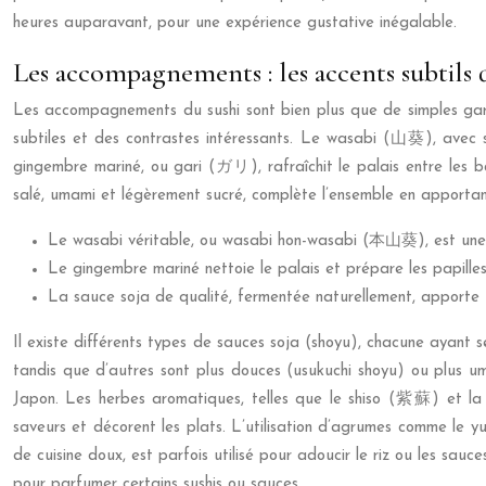
heures auparavant, pour une expérience gustative inégalable.
Les accompagnements : les accents subtils 
Les accompagnements du sushi sont bien plus que de simples garni
subtiles et des contrastes intéressants. Le wasabi (山葵), avec son
gingembre mariné, ou gari (ガリ), rafraîchit le palais entre les 
salé, umami et légèrement sucré, complète l’ensemble en apporta
Le wasabi véritable, ou wasabi hon-wasabi (本山葵), est une ra
Le gingembre mariné nettoie le palais et prépare les papilles 
La sauce soja de qualité, fermentée naturellement, apporte u
Il existe différents types de sauces soja (shoyu), chacune ayant se
tandis que d’autres sont plus douces (usukuchi shoyu) ou plus u
Japon. Les herbes aromatiques, telles que le shiso (紫蘇) et la
saveurs et décorent les plats. L’utilisation d’agrumes comme l
de cuisine doux, est parfois utilisé pour adoucir le riz ou les s
pour parfumer certains sushis ou sauces.