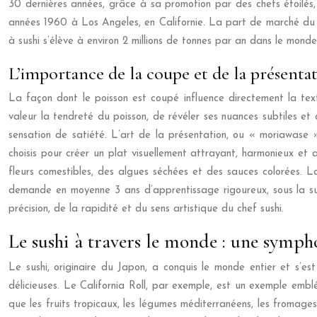
30 dernières années, grâce à sa promotion par des chefs étoilés,
années 1960 à Los Angeles, en Californie. La part de marché du s
à sushi s’élève à environ 2 millions de tonnes par an dans le monde
L’importance de la coupe et de la présentati
La façon dont le poisson est coupé influence directement la te
valeur la tendreté du poisson, de révéler ses nuances subtiles 
sensation de satiété. L’art de la présentation, ou « moriawas
choisis pour créer un plat visuellement attrayant, harmonieux et a
fleurs comestibles, des algues séchées et des sauces colorées. L
demande en moyenne 3 ans d’apprentissage rigoureux, sous la sup
précision, de la rapidité et du sens artistique du chef sushi.
Le sushi à travers le monde : une symph
Le sushi, originaire du Japon, a conquis le monde entier et s’es
délicieuses. Le California Roll, par exemple, est un exemple emb
que les fruits tropicaux, les légumes méditerranéens, les fromages 