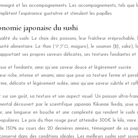
iz vinaigré et les accompagnements. Les accompagnements, tels qu
lètent l’expérience gustative et stimulent les papilles.
ronomie japonaise du sushi
lité du sushi. Le choix des poissons, leur fraîcheur irréprochable,
curité alimentaire. Le thon (マグロ, maguro), le saumon (鮭, sake), la 
n apportant ses propres saveurs délicates, ses textures fondantes et 
sse et fondante, ainsi qu’une saveur douce et légèrement sucrée.
r riche, intense et umami, ainsi que pour sa texture ferme et persil
 délicate et légèrement iodée, ainsi qu’une saveur subtile et raff
 sur son goût, sa texture et son aspect visuel. Un poisson ultra-frai
l découvert par le scientifique japonais Kikunae Ikeda, joue un r
ur, une longueur en bouche et une complexité qui rendent le sushi
opulaires. Le prix du thon rouge peut atteindre 300€ le kilo, voire 
150% au cours des 20 dernières années, témoignant de sa popula
 conservé dans des conditions idéales. Les meilleurs sushis sont so