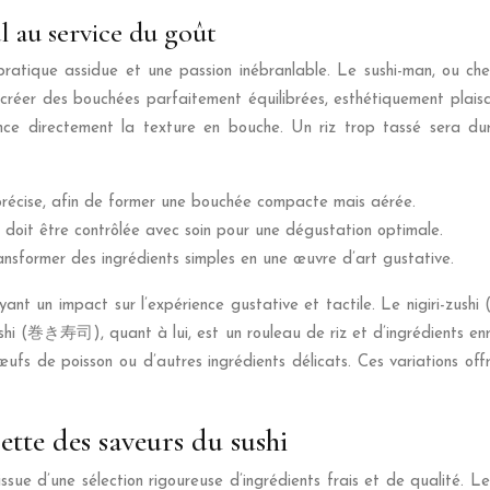
l au service du goût
pratique assidue et une passion inébranlable. Le sushi-man, ou ch
 créer des bouchées parfaitement équilibrées, esthétiquement plais
luence directement la texture en bouche. Un riz trop tassé sera 
t précise, afin de former une bouchée compacte mais aérée.
 doit être contrôlée avec soin pour une dégustation optimale.
ransformer des ingrédients simples en une œuvre d’art gustative.
ayant un impact sur l’expérience gustative et tactile. Le nigiri-
zushi (巻き寿司), quant à lui, est un rouleau de riz et d’ingrédients
fs de poisson ou d’autres ingrédients délicats. Ces variations off
ette des saveurs du sushi
issue d’une sélection rigoureuse d’ingrédients frais et de qualité. L