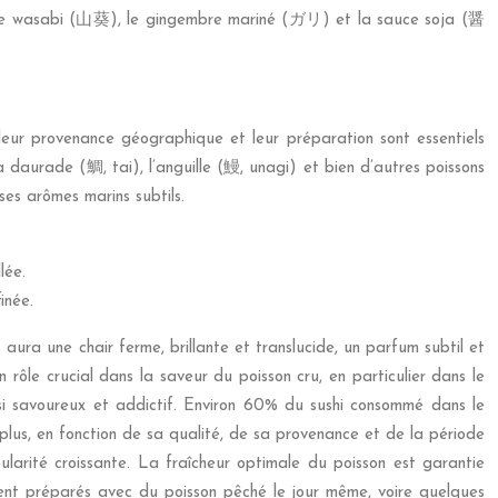
e le wasabi (山葵), le gingembre mariné (ガリ) et la sauce soja (醤
 leur provenance géographique et leur préparation sont essentiels
daurade (鯛, tai), l’anguille (鰻, unagi) et bien d’autres poissons
ses arômes marins subtils.
lée.
inée.
s aura une chair ferme, brillante et translucide, un parfum subtil et
ôle crucial dans la saveur du poisson cru, en particulier dans le
 si savoureux et addictif. Environ 60% du sushi consommé dans le
plus, en fonction de sa qualité, de sa provenance et de la période
rité croissante. La fraîcheur optimale du poisson est garantie
uvent préparés avec du poisson pêché le jour même, voire quelques