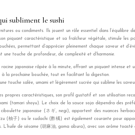
qui subliment le sushi
tures ou condiments. Ils jouent un rôle essentiel dans l’équilibre 
 piquant caractéristique et sa fraîcheur végétale, stimule les papil
bouchées, permettant d’apprécier pleinement chaque saveur et d’é
nt une touche de profondeur, de complexité et d’harmonie.
cine japonaise râpée à la minute, offrant un piquant intense et u
à la prochaine bouchée, tout en facilitant la digestion.
ne touche salée, umami et légèrement sucrée qui sublime les saveur
s propres caractéristiques, son profil gustatif et son utilisation r
mami (tamari shoyu). Le choix de la sauce soja dépendra des préfé
 ciboulette japonaise (ネギ, negi), apportent des nuances herbacée
e yuzu (柚子) ou le sudachi (酢橘) est également courante pour apport
auces. L’huile de sésame (胡麻油, goma abura), avec son arôme toasté e