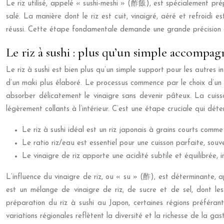
Le riz utilisé, appelé « sushi-meshi » (酢飯), est spécialement prép
salé. La manière dont le riz est cuit, vinaigré, aéré et refroidi es
réussi. Cette étape fondamentale demande une grande précision et
Le riz à sushi : plus qu’un simple accompag
Le riz à sushi est bien plus qu’un simple support pour les autres in
d’un maki plus élaboré. Le processus commence par le choix d’un r
absorber délicatement le vinaigre sans devenir pâteux. La cuisso
légèrement collants à l’intérieur. C’est une étape cruciale qui déte
Le riz à sushi idéal est un riz japonais à grains courts comme l
Le ratio riz/eau est essentiel pour une cuisson parfaite, souven
Le vinaigre de riz apporte une acidité subtile et équilibrée, 
L’influence du vinaigre de riz, ou « su » (酢), est déterminante, a
est un mélange de vinaigre de riz, de sucre et de sel, dont les p
préparation du riz à sushi au Japon, certaines régions préféran
variations régionales reflètent la diversité et la richesse de la ga