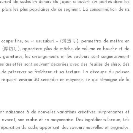
taurant de sushis en dehors du Japon a ouvert ses portes dans les
s plats les plus populaires de ce segment. La consommation de riz
 Une coupe fine, ou « usuzukuri » (薄造り), permettra de mettre en
giri » (厚切り), apportera plus de mâche, de volume en bouche et de
arnitures, les arrangements et les couleurs sont soigneusement
Les assiettes sont souvent décorées avec des feuilles de shiso, des
in de préserver sa fraîcheur et sa texture. La découpe du poisson
i requiert environ 30 secondes en moyenne, ce qui témoigne de la
nt naissance à de nouvelles variations créatives, surprenantes et
 avocat, son crabe et sa mayonnaise. Des ingrédients locaux, tels
préparation du sushi, apportant des saveurs nouvelles et originales.