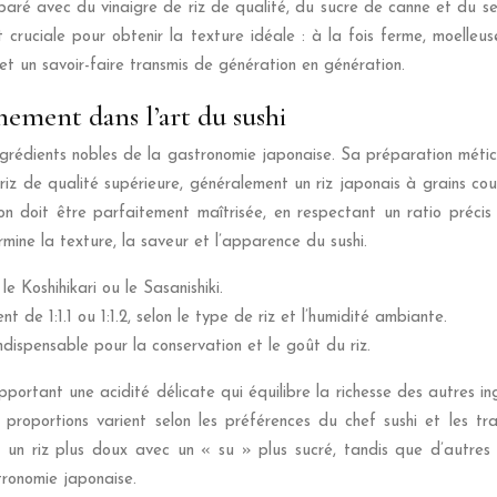
aré avec du vinaigre de riz de qualité, du sucre de canne et du sel d
t cruciale pour obtenir la texture idéale : à la fois ferme, moelleus
 un savoir-faire transmis de génération en génération.
nement dans l’art du sushi
grédients nobles de la gastronomie japonaise. Sa préparation méticuleu
iz de qualité supérieure, généralement un riz japonais à grains co
n doit être parfaitement maîtrisée, en respectant un ratio précis r
rmine la texture, la saveur et l’apparence du sushi.
e Koshihikari ou le Sasanishiki.
t de 1:1.1 ou 1:1.2, selon le type de riz et l’humidité ambiante.
indispensable pour la conservation et le goût du riz.
pportant une acidité délicate qui équilibre la richesse des autres in
roportions varient selon les préférences du chef sushi et les tradi
t un riz plus doux avec un « su » plus sucré, tandis que d’autres
stronomie japonaise.