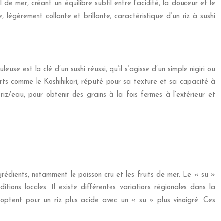
e mer, créant un équilibre subtil entre l’acidité, la douceur et le
e, légèrement collante et brillante, caractéristique d’un riz à sushi
se est la clé d’un sushi réussi, qu’il s’agisse d’un simple nigiri ou
urts comme le Koshihikari, réputé pour sa texture et sa capacité à
iz/eau, pour obtenir des grains à la fois fermes à l’extérieur et
grédients, notamment le poisson cru et les fruits de mer. Le « su »
tions locales. Il existe différentes variations régionales dans la
 optent pour un riz plus acide avec un « su » plus vinaigré. Ces