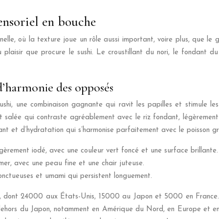
sensoriel en bouche
nelle, où la texture joue un rôle aussi important, voire plus, que le
laisir que procure le sushi. Le croustillant du nori, le fondant du r
 d’harmonie des opposés
sushi, une combinaison gagnante qui ravit les papilles et stimule l
nt salée qui contraste agréablement avec le riz fondant, légèremen
uant et d’hydratation qui s’harmonise parfaitement avec le poisson g
égèrement iodé, avec une couleur vert foncé et une surface brillante.
er, avec une peau fine et une chair juteuse.
 onctueuses et umami qui persistent longuement.
e, dont 24000 aux États-Unis, 15000 au Japon et 5000 en France.
 dehors du Japon, notamment en Amérique du Nord, en Europe et e