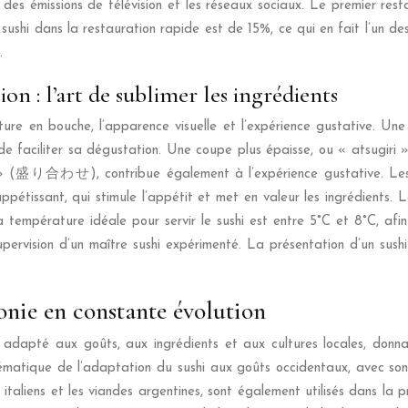
 des émissions de télévision et les réseaux sociaux. Le premier res
ushi dans la restauration rapide est de 15%, ce qui en fait l’un de
.
on : l’art de sublimer les ingrédients
xture en bouche, l’apparence visuelle et l’expérience gustative.
et de faciliter sa dégustation. Une coupe plus épaisse, ou « atsu
e » (盛り合わせ), contribue également à l’expérience gustative. Les g
ppétissant, qui stimule l’appétit et met en valeur les ingrédients. 
a température idéale pour servir le sushi est entre 5°C et 8°C, af
ervision d’un maître sushi expérimenté. La présentation d’un sush
onie en constante évolution
t adapté aux goûts, aux ingrédients et aux cultures locales, donna
lématique de l’adaptation du sushi aux goûts occidentaux, avec son
italiens et les viandes argentines, sont également utilisés dans la 