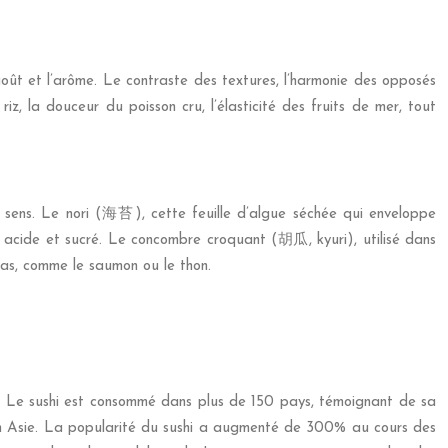
 goût et l’arôme. Le contraste des textures, l’harmonie des opposés
iz, la douceur du poisson cru, l’élasticité des fruits de mer, tout
es sens. Le nori (海苔), cette feuille d’algue séchée qui enveloppe
t acide et sucré. Le concombre croquant (胡瓜, kyuri), utilisé dans
ras, comme le saumon ou le thon.
 Le sushi est consommé dans plus de 150 pays, témoignant de sa
n Asie. La popularité du sushi a augmenté de 300% au cours des