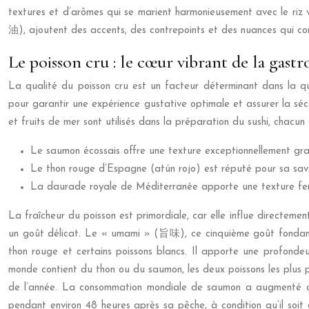
textures et d’arômes qui se marient harmonieusement avec le r
油), ajoutent des accents, des contrepoints et des nuances qui comp
Le poisson cru : le cœur vibrant de la gast
La qualité du poisson cru est un facteur déterminant dans la qua
pour garantir une expérience gustative optimale et assurer la sé
et fruits de mer sont utilisés dans la préparation du sushi, chacu
Le saumon écossais offre une texture exceptionnellement gra
Le thon rouge d’Espagne (atún rojo) est réputé pour sa saveu
La daurade royale de Méditerranée apporte une texture ferme,
La fraîcheur du poisson est primordiale, car elle influe directement
un goût délicat. Le « umami » (旨味), ce cinquième goût fondamenta
thon rouge et certains poissons blancs. Il apporte une profonde
monde contient du thon ou du saumon, les deux poissons les plus p
de l’année. La consommation mondiale de saumon a augmenté de 
pendant environ 48 heures après sa pêche, à condition qu’il soit