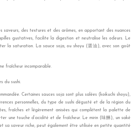
des saveurs, des textures et des arômes, en apportant des nuances
les gustatives, facilite la digestion et neutralise les odeurs. Le
viter la saturation. La sauce soja, ou shoyu (醤油), avec son goût
ne fraîcheur incomparable.
s du sushi.
ecommandée. Certaines sauces soja sont plus salées (koikuchi shoyu),
rences personnelles, du type de sushi dégusté et de la région du
s, fraîches et légèrement anisées qui complètent la palette de
er une touche d’acidité et de fraîcheur. Le mirin (味醂), un saké
t sa saveur riche, peut également être utilisée en petite quantité