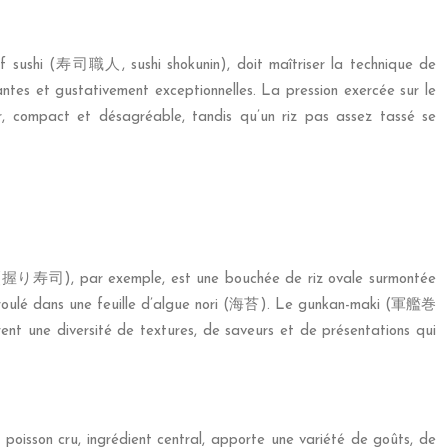
ef sushi (寿司職人, sushi shokunin), doit maîtriser la technique de
antes et gustativement exceptionnelles. La pression exercée sur le
dur, compact et désagréable, tandis qu’un riz pas assez tassé se
zushi (握り寿司), par exemple, est une bouchée de riz ovale surmontée
 enroulé dans une feuille d’algue nori (海苔). Le gunkan-maki (軍艦巻
rent une diversité de textures, de saveurs et de présentations qui
e poisson cru, ingrédient central, apporte une variété de goûts, de