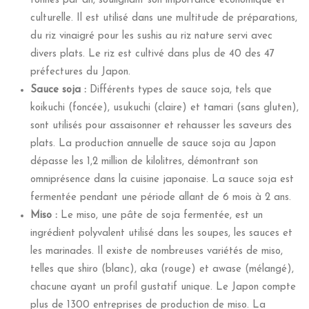
tonnes par an, soulignant son importance économique et
culturelle. Il est utilisé dans une multitude de préparations,
du riz vinaigré pour les sushis au riz nature servi avec
divers plats. Le riz est cultivé dans plus de 40 des 47
préfectures du Japon.
Sauce soja :
Différents types de sauce soja, tels que
koikuchi (foncée), usukuchi (claire) et tamari (sans gluten),
sont utilisés pour assaisonner et rehausser les saveurs des
plats. La production annuelle de sauce soja au Japon
dépasse les 1,2 million de kilolitres, démontrant son
omniprésence dans la cuisine japonaise. La sauce soja est
fermentée pendant une période allant de 6 mois à 2 ans.
Miso :
Le miso, une pâte de soja fermentée, est un
ingrédient polyvalent utilisé dans les soupes, les sauces et
les marinades. Il existe de nombreuses variétés de miso,
telles que shiro (blanc), aka (rouge) et awase (mélangé),
chacune ayant un profil gustatif unique. Le Japon compte
plus de 1300 entreprises de production de miso. La