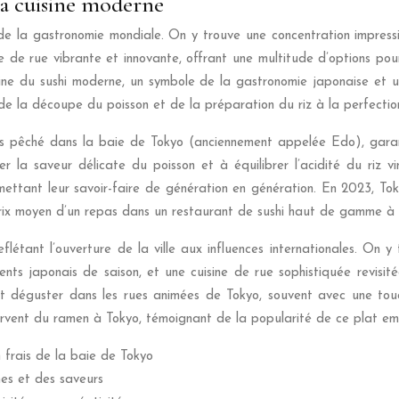
la cuisine moderne
de la gastronomie mondiale. On y trouve une concentration impress
naire de rue vibrante et innovante, offrant une multitude d’options p
igine du sushi moderne, un symbole de la gastronomie japonaise et
t de la découpe du poisson et de la préparation du riz à la perfectio
rais pêché dans la baie de Tokyo (anciennement appelée Edo), garan
er la saveur délicate du poisson et à équilibrer l’acidité du riz
nsmettant leur savoir-faire de génération en génération. En 2023, T
Le prix moyen d’un repas dans un restaurant de sushi haut de gamme
reflétant l’ouverture de la ville aux influences internationales. On
dients japonais de saison, et une cuisine de rue sophistiquée revis
 déguster dans les rues animées de Tokyo, souvent avec une touche 
vent du ramen à Tokyo, témoignant de la popularité de ce plat emb
 frais de la baie de Tokyo
ines et des saveurs