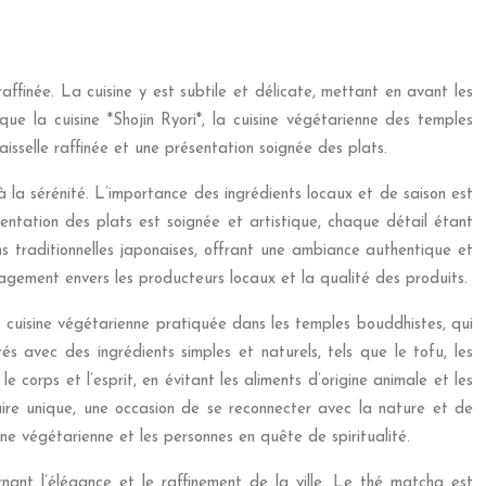
raffinée. La cuisine y est subtile et délicate, mettant en avant les
que la cuisine *Shojin Ryori*, la cuisine végétarienne des temples
aisselle raffinée et une présentation soignée des plats.
à la sérénité. L’importance des ingrédients locaux et de saison est
sentation des plats est soignée et artistique, chaque détail étant
s traditionnelles japonaises, offrant une ambiance authentique et
gement envers les producteurs locaux et la qualité des produits.
une cuisine végétarienne pratiquée dans les temples bouddhistes, qui
rés avec des ingrédients simples et naturels, tels que le tofu, les
e corps et l’esprit, en évitant les aliments d’origine animale et les
inaire unique, une occasion de se reconnecter avec la nature et de
ine végétarienne et les personnes en quête de spiritualité.
rnant l’élégance et le raffinement de la ville. Le thé matcha est