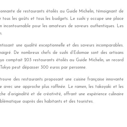
ionnante de restaurants étoilés au Guide Michelin, témoignant de
our tous les goûts et tous les budgets. Le sushi y occupe une place
 un incontournable pour les amateurs de saveurs authentiques. Les
n.
tissant une qualité exceptionnelle et des saveurs incomparables.
 vinaigré. De nombreux chefs de sushi d’Edomae sont des artisans
okyo comptait 203 restaurants étoilés au Guide Michelin, un record
 à Tokyo peut dépasser 300 euros par personne.
 y trouve des restaurants proposant une cuisine française innovante
itée avec une approche plus raffinée. Le ramen, les takoyaki et les
d’originalité et de créativité, offrant une expérience culinaire
lématique auprès des habitants et des touristes.