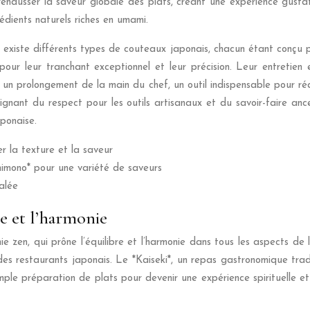
ur rehausser la saveur globale des plats, créant une expérience g
édients naturels riches en umami.
Il existe différents types de couteaux japonais, chacun étant conçu
ur leur tranchant exceptionnel et leur précision. Leur entretien e
n prolongement de la main du chef, un outil indispensable pour réal
ignant du respect pour les outils artisanaux et du savoir-faire ance
aponaise.
r la texture et la saveur
nimono* pour une variété de saveurs
alée
re et l’harmonie
 zen, qui prône l’équilibre et l’harmonie dans tous les aspects de l
des restaurants japonais. Le *Kaiseki*, un repas gastronomique tradi
ple préparation de plats pour devenir une expérience spirituelle et s