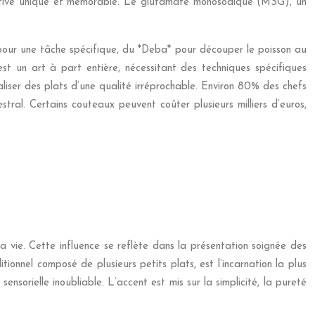
ustative unique et mémorable. Le glutamate monosodique (MSG), un
 pour une tâche spécifique, du *Deba* pour découper le poisson au
st un art à part entière, nécessitant des techniques spécifiques
iser des plats d’une qualité irréprochable. Environ 80% des chefs
stral. Certains couteaux peuvent coûter plusieurs milliers d’euros,
a vie. Cette influence se reflète dans la présentation soignée des
tionnel composé de plusieurs petits plats, est l’incarnation la plus
ensorielle inoubliable. L’accent est mis sur la simplicité, la pureté