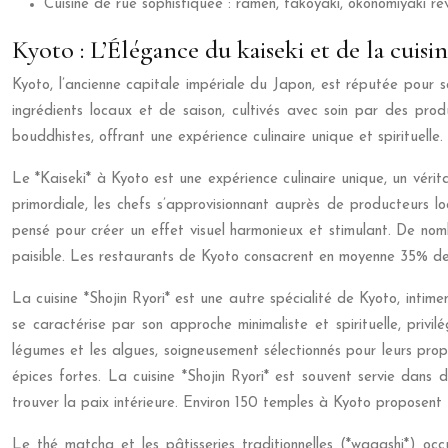
Cuisine de rue sophistiquée : ramen, takoyaki, okonomiyaki rev
Kyoto : L’Élégance du kaiseki et de la cuisi
Kyoto, l’ancienne capitale impériale du Japon, est réputée pour son
ingrédients locaux et de saison, cultivés avec soin par des produ
bouddhistes, offrant une expérience culinaire unique et spirituelle
Le *Kaiseki* à Kyoto est une expérience culinaire unique, un vérit
primordiale, les chefs s’approvisionnant auprès de producteurs lo
pensé pour créer un effet visuel harmonieux et stimulant. De nom
paisible. Les restaurants de Kyoto consacrent en moyenne 35% de 
La cuisine *Shojin Ryori* est une autre spécialité de Kyoto, intime
se caractérise par son approche minimaliste et spirituelle, privil
légumes et les algues, soigneusement sélectionnés pour leurs proprié
épices fortes. La cuisine *Shojin Ryori* est souvent servie dans 
trouver la paix intérieure. Environ 150 temples à Kyoto proposent u
Le thé matcha et les pâtisseries traditionnelles (*wagashi*) occ