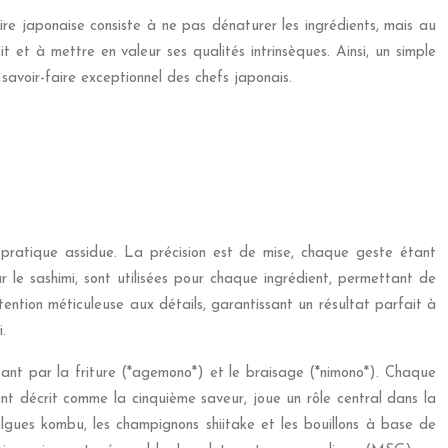
aire japonaise consiste à ne pas dénaturer les ingrédients, mais au
it et à mettre en valeur ses qualités intrinsèques. Ainsi, un simple
savoir-faire exceptionnel des chefs japonais.
e pratique assidue. La précision est de mise, chaque geste étant
 le sashimi, sont utilisées pour chaque ingrédient, permettant de
ention méticuleuse aux détails, garantissant un résultat parfait à
.
ssant par la friture (*agemono*) et le braisage (*nimono*). Chaque
ent décrit comme la cinquième saveur, joue un rôle central dans la
lgues kombu, les champignons shiitake et les bouillons à base de