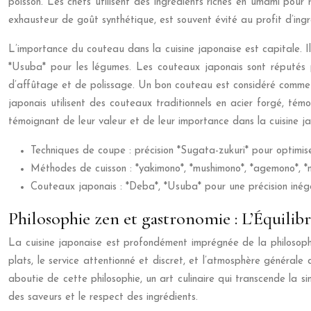
poisson. Les chefs utilisent des ingrédients riches en umami po
exhausteur de goût synthétique, est souvent évité au profit d’ingr
L’importance du couteau dans la cuisine japonaise est capitale. 
*Usuba* pour les légumes. Les couteaux japonais sont réputés po
d’affûtage et de polissage. Un bon couteau est considéré comme u
japonais utilisent des couteaux traditionnels en acier forgé, témo
témoignant de leur valeur et de leur importance dans la cuisine j
Techniques de coupe : précision *Sugata-zukuri* pour optimise
Méthodes de cuisson : *yakimono*, *mushimono*, *agemono*, *
Couteaux japonais : *Deba*, *Usuba* pour une précision inég
Philosophie zen et gastronomie : L’Équilib
La cuisine japonaise est profondément imprégnée de la philosophie
plats, le service attentionné et discret, et l’atmosphère générale 
aboutie de cette philosophie, un art culinaire qui transcende la sim
des saveurs et le respect des ingrédients.