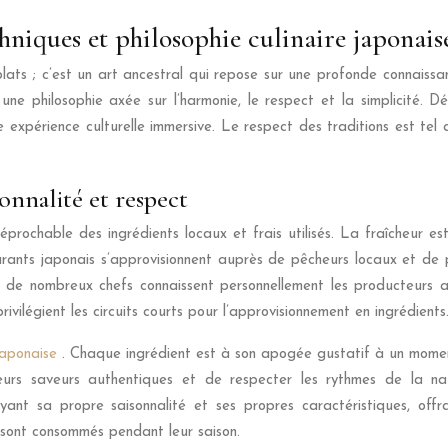
chniques et philosophie culinaire japonais
lats ; c’est un art ancestral qui repose sur une profonde connaissan
une philosophie axée sur l’harmonie, le respect et la simplicité. 
le expérience culturelle immersive. Le respect des traditions est tel
sonnalité et respect
prochable des ingrédients locaux et frais utilisés. La fraîcheur est
urants japonais s’approvisionnent auprès de pêcheurs locaux et de 
t de nombreux chefs connaissent personnellement les producteurs ave
légient les circuits courts pour l’approvisionnement en ingrédients
 japonaise
. Chaque ingrédient est à son apogée gustatif à un moment p
urs saveurs authentiques et de respecter les rythmes de la na
ayant sa propre saisonnalité et ses propres caractéristiques, off
 sont consommés pendant leur saison.