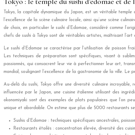
Tokyo : le temple du sushi d’edomae et de 
Tokyo, la capitale dynamique du Japon, est un véritable temple 
l’excellence de la scène culinaire locale, ainsi qu’une scène culi
de choix, en particulier le sushi d’Edomae, considéré comme l’or
chefs de sushi à Tokyo sont de véritables artistes, maîtrisant l’ar
Le sushi d’Edomae se caractérise par l’utilisation de poisson f
Les techniques de préparation sont spécifiques, visant à sublim
passionnés, qui consacrent leur vie à perfectionner leur art, tra
mondial, soulignant l’excellence de la gastronomie de la ville. 
Au-delà du sushi, Tokyo offre une diversité culinaire incroyable, 
influencée par le Japon, une cuisine italienne utilisant des ingré
okonomiyaki sont des exemples de plats populaires que l’on peut
unique et abordable. On estime que plus de 5000 restaurants ser
Sushis d’Edomae : techniques spécifiques ancestrales, poisson
Restaurants étoilés : concentration élevée, diversité des cuis