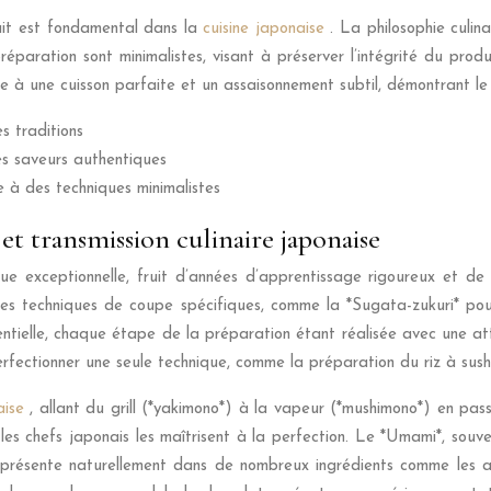
duit est fondamental dans la
cuisine japonaise
. La philosophie culin
éparation sont minimalistes, visant à préserver l’intégrité du produ
ce à une cuisson parfaite et un assaisonnement subtil, démontrant le 
s traditions
es saveurs authentiques
e à des techniques minimalistes
 et transmission culinaire japonaise
ue exceptionnelle, fruit d’années d’apprentissage rigoureux et d
 Des techniques de coupe spécifiques, comme la *Sugata-zukuri* pour
entielle, chaque étape de la préparation étant réalisée avec une att
fectionner une seule technique, comme la préparation du riz à sushi
aise
, allant du grill (*yakimono*) à la vapeur (*mushimono*) en pa
 les chefs japonais les maîtrisent à la perfection. Le *Umami*, souv
e, présente naturellement dans de nombreux ingrédients comme les a