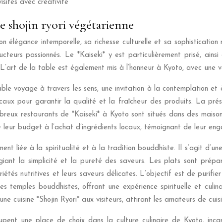
isités avec créativité
ne shojin ryori végétarienne
 élégance intemporelle, sa richesse culturelle et sa sophistication 
cteurs passionnés. Le *Kaiseki* y est particulièrement prisé, ainsi 
. L’art de la table est également mis à l’honneur à Kyoto, avec une v
able voyage à travers les sens, une invitation à la contemplation et 
caux pour garantir la qualité et la fraîcheur des produits. La pré
breux restaurants de *Kaiseki* à Kyoto sont situés dans des maison
leur budget à l’achat d’ingrédients locaux, témoignant de leur enga
ment liée à la spiritualité et à la tradition bouddhiste. Il s’agit d’
égiant la simplicité et la pureté des saveurs. Les plats sont prépa
tés nutritives et leurs saveurs délicates. L’objectif est de purifier l
des temples bouddhistes, offrant une expérience spirituelle et cul
ne cuisine *Shojin Ryori* aux visiteurs, attirant les amateurs de cuis
upent une place de choix dans la culture culinaire de Kyoto, inca