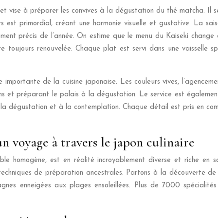
 et vise à préparer les convives à la dégustation du thé matcha. Il
s est primordial, créant une harmonie visuelle et gustative. La sai
n moment précis de l’année. On estime que le menu du Kaiseki chang
re toujours renouvelée. Chaque plat est servi dans une vaisselle s
 importante de la cuisine japonaise. Les couleurs vives, l’agencemen
ens et préparant le palais à la dégustation. Le service est également
la dégustation et à la contemplation. Chaque détail est pris en co
un voyage à travers le japon culinaire
le homogène, est en réalité incroyablement diverse et riche en s
 techniques de préparation ancestrales. Partons à la découverte d
agnes enneigées aux plages ensoleillées. Plus de 7000 spécialité