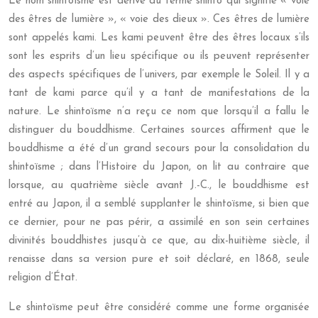
Le nom shintoïsme est dérivé du terme shinto qui signifie « voie
des êtres de lumière », « voie des dieux ». Ces êtres de lumière
sont appelés kami. Les kami peuvent être des êtres locaux s’ils
sont les esprits d’un lieu spécifique ou ils peuvent représenter
des aspects spécifiques de l’univers, par exemple le Soleil. Il y a
tant de kami parce qu’il y a tant de manifestations de la
nature. Le shintoïsme n’a reçu ce nom que lorsqu’il a fallu le
distinguer du bouddhisme. Certaines sources affirment que le
bouddhisme a été d’un grand secours pour la consolidation du
shintoïsme ; dans l’Histoire du Japon, on lit au contraire que
lorsque, au quatrième siècle avant J.-C., le bouddhisme est
entré au Japon, il a semblé supplanter le shintoïsme, si bien que
ce dernier, pour ne pas périr, a assimilé en son sein certaines
divinités bouddhistes jusqu’à ce que, au dix-huitième siècle, il
renaisse dans sa version pure et soit déclaré, en 1868, seule
religion d’État.
Le shintoïsme peut être considéré comme une forme organisée